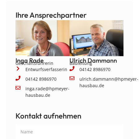
Ihre Ansprechpartner
Inga Rade
Ulrich Dammann
Geschäftsführerin
Bauleitung
Entwurfsverfasserin
04142 8986970
04142 8986970
ulrich.dammann@hpmeyer-
hausbau.de
inga.rade@hpmeyer-
hausbau.de
Kontakt aufnehmen