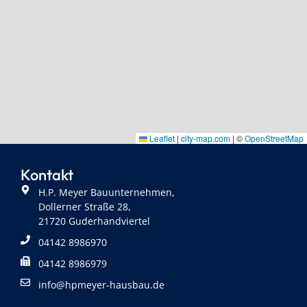
Leaflet
Leaflet
|
|
city-map.com
city-map.com
| ©
| ©
OpenStreetMap
OpenStreetMap
Kontakt
H.P. Meyer Bauunternehmen,
Dollerner Straße 28,
21720 Guderhandviertel
04142 8986970
04142 8986979
info@hpmeyer-hausbau.de