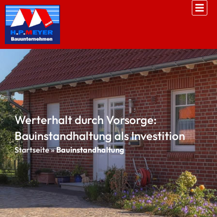
Werterhalt durch Vorsorge:
Bauinstandhaltung als Investition
Startseite
»
Bauinstandhaltung